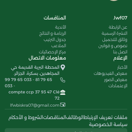
lwf07.
المنافسات
عن الرابطة
الأندية
النشرة الرسمية
الرزنامة و النتائج
وثائق للتحميل
جدول الترتيب
نصوص و قوانين
الملاعب
اتصل بنا
مركز الإحصائيات
الإعلام
معلومات الاتصال
الأخبار
المحطة البرية القديمة حي
معرض الفيديوهات
المجاهدين، بسكرة، الجزائر.
معرض الصور
99 79 65 033 - 81 79 65
الإعتمادات
033 -
compte ccp 37 93 47 Clé
72
lfwbiskra07@gmail.com
ملفات تعريف الإرتباط
الوظائف
المناقصات
الشروط و الأحكام
سياسة الخصوصية