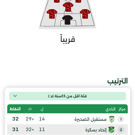
قريباً
الترتيب
فئة اقل من 13سنة (د )
ل
+/-
النقاط
مركز
النادي
32
+29
14
مستقبل الصحيرة
1
31
+32
11
إتحاد بسكرة
2