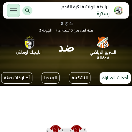
الرابطة الولائية لكرة القدم
بسكرة
-
-
-
فئة اقل من 13سنة (د )
الجولة 3
ضد
السريع الرياضي
اتليتيك اوماش
فوغالة
أحداث المباراة
التشكيلة
الميديا
أخبار ذات صلة