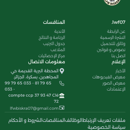
lwf07.
المنافسات
عن الرابطة
الأندية
النشرة الرسمية
الرزنامة و النتائج
وثائق للتحميل
جدول الترتيب
نصوص و قوانين
الملاعب
اتصل بنا
مركز الإحصائيات
الإعلام
معلومات الاتصال
الأخبار
المحطة البرية القديمة حي
معرض الفيديوهات
المجاهدين، بسكرة، الجزائر.
معرض الصور
99 79 65 033 - 81 79 65
الإعتمادات
033 -
compte ccp 37 93 47 Clé
72
lfwbiskra07@gmail.com
ملفات تعريف الإرتباط
الوظائف
المناقصات
الشروط و الأحكام
سياسة الخصوصية