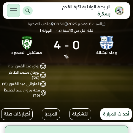
الرابطة الولائية لكرة القدم
بسكرة
السبت 8 نوفمبر 2025
08:30
ملعب الصحيرة
فئة اقل من 13سنة (د )
الجولة 1
4
-
0
وداد ليشانة
مستقبل الصحيرة
رواق عبد الغفور (5')
بورنان محمد الطاهر
(20')
العلواني عبد الغفور (6')
قحة مروان عبد الحفيظ
(19')
أحداث المباراة
التشكيلة
الميديا
أخبار ذات صلة