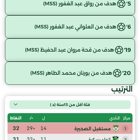
5'
هدف من رواق عبد الغفور (MSS)
6'
هدف من العلواني عبد الغفور (MSS)
19'
هدف من قحة مروان عبد الحفيظ (MSS)
20'
هدف من بورنان محمد الطاهر (MSS)
الترتيب
فئة اقل من 13سنة (د )
ل
+/-
النقاط
مركز
النادي
32
+29
14
مستقبل الصحيرة
1
31
+32
11
إتحاد بسكرة
2