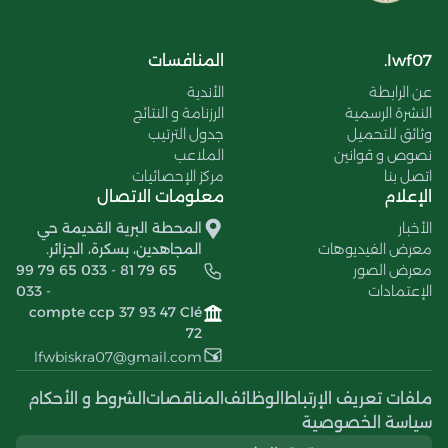
lwf07.
المنافسات
عن الرابطة
الأندية
النشرة الرسمية
الرزنامة و النتائج
وثائق للتحميل
جدول الترتيب
نصوص و قوانين
الملاعب
اتصل بنا
مركز الإحصائيات
الإعلام
معلومات الاتصال
الأخبار
المحطة البرية القديمة حي
معرض الفيديوهات
المجاهدين، بسكرة، الجزائر.
معرض الصور
99 79 65 033 - 81 79 65
الإعتمادات
033 -
compte ccp 37 93 47 Clé
72
lfwbiskra07@gmail.com
ملفات تعريف الإرتباط
الوظائف
المناقصات
الشروط و الأحكام
سياسة الخصوصية