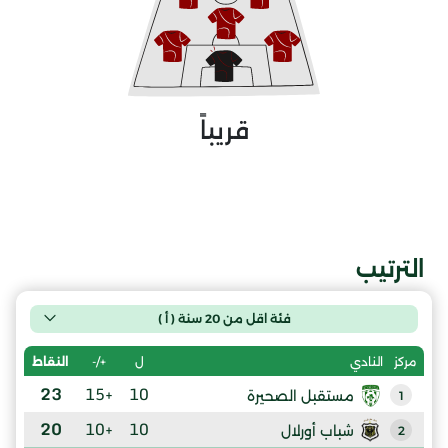
قريباً
الترتيب
فئة اقل من 20 سنة ( أ )
ل
+/-
النقاط
مركز
النادي
23
+15
10
مستقبل الصحيرة
1
20
+10
10
شباب أورلال
2