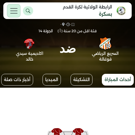
الرابطة الولائية لكرة القدم
بسكرة
-
-
-
فئة اقل من 20 سنة ( أ )
الجولة 14
ضد
السريع الرياضي
اكاديمية سيدي
فوغالة
خالد
أحداث المباراة
التشكيلة
الميديا
أخبار ذات صلة