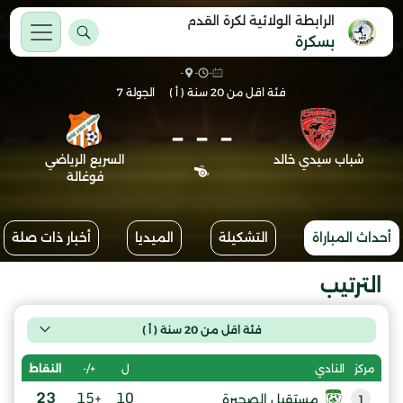
الرابطة الولائية لكرة القدم
بسكرة
-
-
-
فئة اقل من 20 سنة ( أ )
الجولة 7
-
-
-
شباب سيدي خالد
السريع الرياضي
فوغالة
أحداث المباراة
التشكيلة
الميديا
أخبار ذات صلة
الترتيب
فئة اقل من 20 سنة ( أ )
ل
+/-
النقاط
مركز
النادي
23
+15
10
مستقبل الصحيرة
1