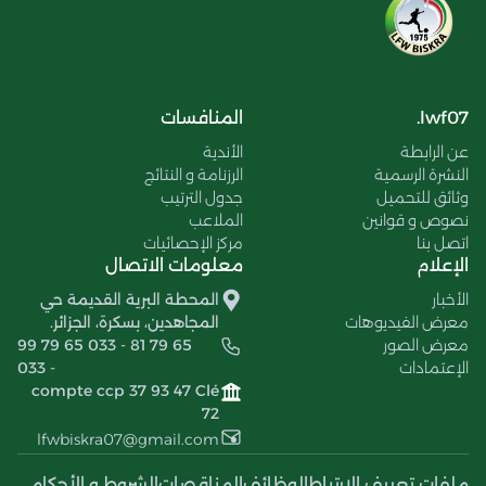
lwf07.
المنافسات
عن الرابطة
الأندية
النشرة الرسمية
الرزنامة و النتائج
وثائق للتحميل
جدول الترتيب
نصوص و قوانين
الملاعب
اتصل بنا
مركز الإحصائيات
الإعلام
معلومات الاتصال
الأخبار
المحطة البرية القديمة حي
معرض الفيديوهات
المجاهدين، بسكرة، الجزائر.
معرض الصور
99 79 65 033 - 81 79 65
الإعتمادات
033 -
compte ccp 37 93 47 Clé
72
lfwbiskra07@gmail.com
ملفات تعريف الإرتباط
الوظائف
المناقصات
الشروط و الأحكام