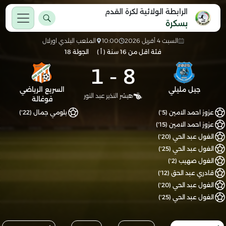
الرابطة الولائية لكرة القدم
بسكرة
السبت 4 أفريل 2026
10:00
الملعب البلدي اورلال
فئة اقل من 16 سنة ( أ )
الجولة 18
1
-
8
جيل مليلي
السريع الرياضي
هيشر النذير عبد النور
فوغالة
عزوز احمد الامين (5')
بلومي جمال (22')
عزوز احمد الامين (15')
الغول عبد الحي (20')
الغول عبد الحي (25')
الغول صهيب (2')
قادري عبد الحق (12')
الغول عبد الحي (20')
الغول عبد الحي (25')