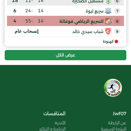
18
-11
14
مستقبل الصحيرة
6
6
-24
14
سريع ليوة
7
4
-55
14
السريع الرياضي فوغالة
8
إنسحاب عام
شباب سيدي خالد
9
الهبوط
عرض الكل
lwf07.
المنافسات
عن الرابطة
الأندية
النشرة الرسمية
الرزنامة و النتائج