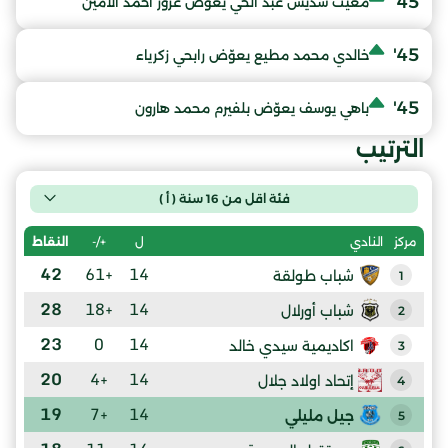
45'
مغيث سديس عبد الحي يعوّض عزوز احمد الامين
45'
خالدي محمد مطيع يعوّض رابحي زكرياء
45'
باهي يوسف يعوّض بلفيرم محمد هارون
الترتيب
فئة اقل من 16 سنة ( أ )
ل
+/-
النقاط
مركز
النادي
42
+61
14
شباب طولقة
1
28
+18
14
شباب أورلال
2
23
0
14
اكاديمية سيدي خالد
3
20
+4
14
إتحاد اولاد جلال
4
19
+7
14
جيل مليلي
5