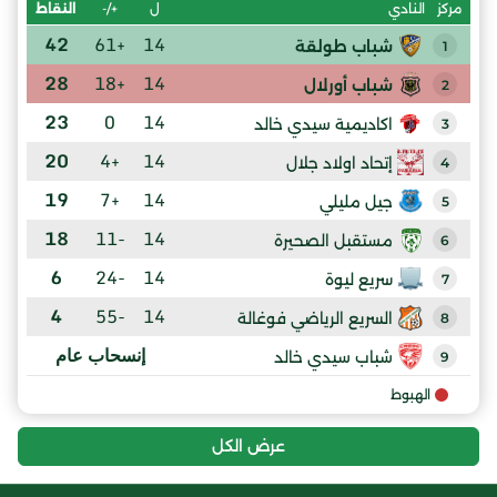
ل
+/-
النقاط
مركز
النادي
42
+61
14
شباب طولقة
1
28
+18
14
شباب أورلال
2
23
0
14
اكاديمية سيدي خالد
3
20
+4
14
إتحاد اولاد جلال
4
19
+7
14
جيل مليلي
5
18
-11
14
مستقبل الصحيرة
6
6
-24
14
سريع ليوة
7
4
-55
14
السريع الرياضي فوغالة
8
إنسحاب عام
شباب سيدي خالد
9
الهبوط
عرض الكل