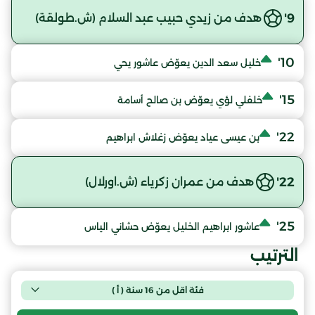
9'
هدف من زيدي حبيب عبد السلام (ش.طولقة)
10'
خليل سعد الدين يعوّض عاشور يحي
15'
خلفلي لؤي يعوّض بن صالح أسامة
22'
بن عيسى عياد يعوّض زغلاش ابراهيم
22'
هدف من عمران زكرياء (ش.اورلال)
25'
عاشور ابراهيم الخليل يعوّض حشاني الياس
الترتيب
فئة اقل من 16 سنة ( أ )