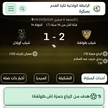
الرابطة الولائية لكرة القدم
بسكرة
الجمعة 6 فيفري 2026
09:00
-
فئة اقل من 16 سنة ( أ )
الجولة 14
1
-
2
شباب طولقة
شباب أورلال
كرباع حمزة (5')
عمران زكرياء (22')
زيدي حبيب عبد السلام
(9')
أحداث المباراة
التشكيلة
الميديا
أخبار ذات صلة
5'
هدف من كرباع حمزة (ش.طولقة)