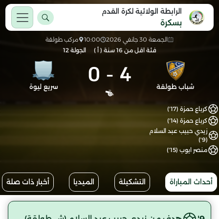
الرابطة الولائية لكرة القدم
بسكرة
الجمعة 30 جانفي 2026
10:00
مركب طولقة
فئة اقل من 16 سنة ( أ )
الجولة 12
0
-
4
شباب طولقة
سريع ليوة
كرباع حمزة (17')
كرباع حمزة (14')
زيدي حبيب عبد السلام
(9')
منصر ايوب (15')
أحداث المباراة
التشكيلة
الميديا
أخبار ذات صلة
9'
هدف من زيدي حبيب عبد السلام (ش.طولقة)