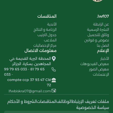
lwf07.
المنافسات
عن الرابطة
الأندية
النشرة الرسمية
الرزنامة و النتائج
وثائق للتحميل
جدول الترتيب
نصوص و قوانين
الملاعب
اتصل بنا
مركز الإحصائيات
الإعلام
معلومات الاتصال
الأخبار
المحطة البرية القديمة حي
معرض الفيديوهات
المجاهدين، بسكرة، الجزائر.
معرض الصور
99 79 65 033 - 81 79 65
الإعتمادات
033 -
compte ccp 37 93 47 Clé
72
lfwbiskra07@gmail.com
ملفات تعريف الإرتباط
الوظائف
المناقصات
الشروط و الأحكام
سياسة الخصوصية