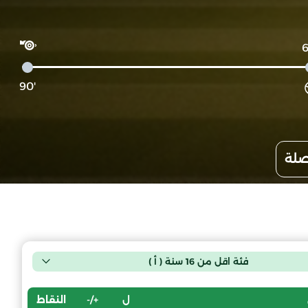
'90
صلة
فئة اقل من 16 سنة ( أ )
ل
+/-
النقاط