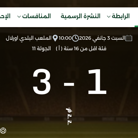
الرابطة
النشرة الرسمية
المنافسات
الإح
السبت 3 جانفي 2026
10:00
الملعب البلدي اورلال
فئة اقل من 16 سنة ( أ )
الجولة 11
3
-
1