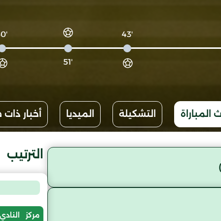
'60
'43
'51
 المباراة
التشكيلة
الميديا
أخبار ذات 
الترتيب
مركز
النادي