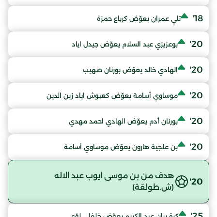
18'
تلي عمران يعوّض كرباع حمزة
20'
بوعزيزي عبد السلام يعوّض جيدل اياد
20'
الهادي خالد يعوّض بورنان صهيب
20'
موساوي أسامة يعوّض كعبوش اياد زين الدين
20'
بورنان أدم يعوّض الهادي احمد مهدي
20'
بن علجية هارون يعوّض موساوي أسامة
هدف من بن موسى ايوب عبد الاله
20'
(ش.طولقة)
25'
كرة ريان عبد الكريم يعوّض خلفلي لؤي