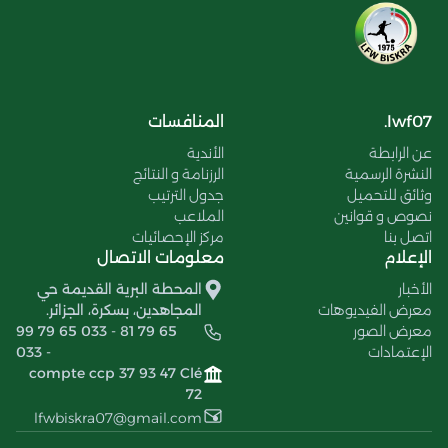
lwf07.
المنافسات
عن الرابطة
الأندية
النشرة الرسمية
الرزنامة و النتائج
وثائق للتحميل
جدول الترتيب
نصوص و قوانين
الملاعب
اتصل بنا
مركز الإحصائيات
الإعلام
معلومات الاتصال
الأخبار
المحطة البرية القديمة حي
معرض الفيديوهات
المجاهدين، بسكرة، الجزائر.
معرض الصور
99 79 65 033 - 81 79 65
الإعتمادات
033 -
compte ccp 37 93 47 Clé
72
lfwbiskra07@gmail.com