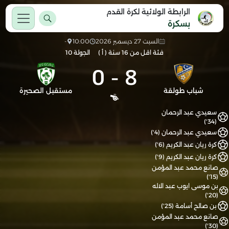
الرابطة الولائية لكرة القدم
بسكرة
السبت 27 ديسمبر 2026
10:00
-
فئة اقل من 16 سنة ( أ )
الجولة 10
0
-
8
شباب طولقة
مستقبل الصحيرة
سعيدي عبد الرحمان
(34')
سعيدي عبد الرحمان (4')
كرة ريان عبد الكريم (6')
كرة ريان عبد الكريم (9')
صانع محمد عبد المؤمن
(15')
بن موسى ايوب عبد الاله
(20')
بن صالح أسامة (25')
صانع محمد عبد المؤمن
(30')