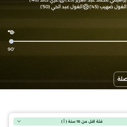
الغول صهيب (45')
الغول عبد الحي (50')
'90
صلة
فئة اقل من 16 سنة ( أ )