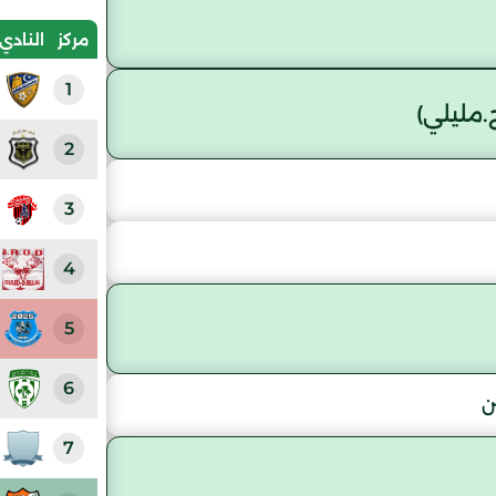
مركز
النادي
1
.مليلي)
2
3
4
5
6
ن
7