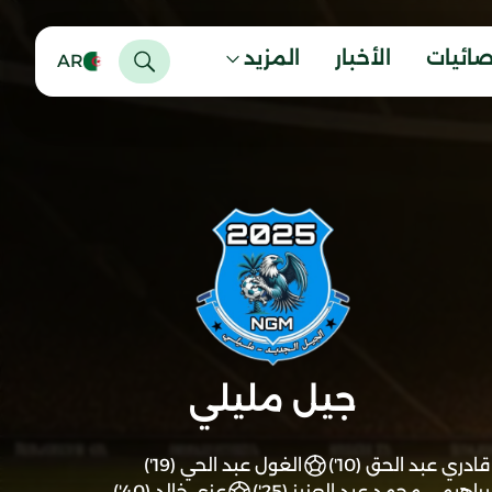
صائيات
الأخبار
المزيد
AR
جيل مليلي
قادري عبد الحق (10')
الغول عبد الحي (19')
براهيمي محمد عبد العزيز (25')
عزي خالد (40')