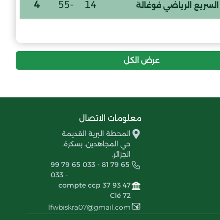
4
-55
14
السريع الرياضي فوغالة
إنسحاب عام
شباب سيدي خالد
عرض الكل
معلومات الاتصال
المحطة البرية القديمة
حي المجاهدين، بسكرة،
الجزائر.
99 79 65 033 - 81 79 65
033 -
compte ccp 37 93 47
Clé 72
lfwbiskra07@gmail.com