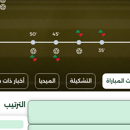
'50
'45
'35
 المباراة
التشكيلة
الميديا
أخبار ذات 
الترتيب