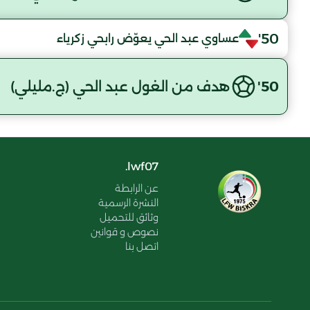
50'
عساوي عبد الحي يعوّض رابحي زكرياء
50'
هدف من الغول عبد الحي (ج.مليلي)
lwf07.
عن الرابطة
النشرة الرسمية
وثائق للتحميل
نصوص و قوانين
اتصل بنا