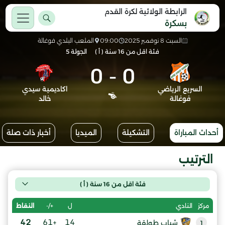
الرابطة الولائية لكرة القدم
بسكرة
السبت 8 نوفمبر 2025
09:00
الملعب البلدي فوغالة
فئة اقل من 16 سنة ( أ )
الجولة 5
0
-
0
السريع الرياضي
اكاديمية سيدي
فوغالة
خالد
أحداث المباراة
التشكيلة
الميديا
أخبار ذات صلة
الترتيب
فئة اقل من 16 سنة ( أ )
ل
+/-
النقاط
مركز
النادي
42
+61
14
شباب طولقة
1