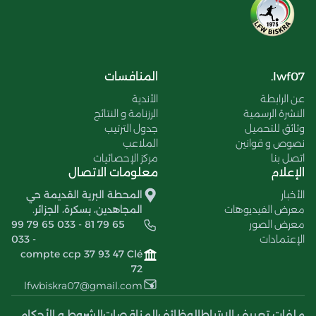
lwf07.
المنافسات
عن الرابطة
الأندية
النشرة الرسمية
الرزنامة و النتائج
وثائق للتحميل
جدول الترتيب
نصوص و قوانين
الملاعب
اتصل بنا
مركز الإحصائيات
الإعلام
معلومات الاتصال
الأخبار
المحطة البرية القديمة حي
معرض الفيديوهات
المجاهدين، بسكرة، الجزائر.
معرض الصور
99 79 65 033 - 81 79 65
الإعتمادات
033 -
compte ccp 37 93 47 Clé
72
lfwbiskra07@gmail.com
ملفات تعريف الإرتباط
الوظائف
المناقصات
الشروط و الأحكام