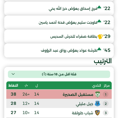
22'
فرج إسحاق يعوّض حرز الله يحي
22'
قاوجت سليم يعوّض قحة أحمد ياسين
29'
بطاقة صفراء للحرش السديس
45'
طرشة عواد يعوّض رواق عبد الرؤوف
الترتيب
فئة اقل من 18 سنة ( أ )
ل
+/-
النقاط
مركز
النادي
38
+26
14
مستقبل الصحيرة
1
28
+12
14
جيل مليلي
2
27
+10
14
شباب طولقة
3