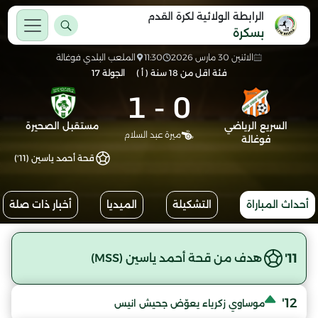
الرابطة الولائية لكرة القدم
بسكرة
الاثنين 30 مارس 2026
11:30
الملعب البلدي فوغالة
فئة اقل من 18 سنة ( أ )
الجولة 17
1
-
0
السريع الرياضي
مستقبل الصحيرة
ميرة عبد السلام
فوغالة
قحة أحمد ياسين (11')
أحداث المباراة
التشكيلة
الميديا
أخبار ذات صلة
11'
هدف من قحة أحمد ياسين (MSS)
12'
موساوي زكرياء يعوّض جحيش انيس