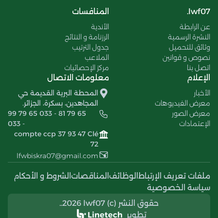
lwf07.
المنافسات
عن الرابطة
الأندية
النشرة الرسمية
الرزنامة و النتائج
وثائق للتحميل
جدول الترتيب
نصوص و قوانين
الملاعب
اتصل بنا
مركز الإحصائيات
الإعلام
معلومات الاتصال
الأخبار
المحطة البرية القديمة حي
معرض الفيديوهات
المجاهدين، بسكرة، الجزائر.
معرض الصور
99 79 65 033 - 81 79 65
الإعتمادات
033 -
compte ccp 37 93 47 Clé
72
lfwbiskra07@gmail.com
ملفات تعريف الإرتباط
الوظائف
المناقصات
الشروط و الأحكام
سياسة الخصوصية
حقوق النشر (c) 2026 lwf07..
تطوير
Linetech