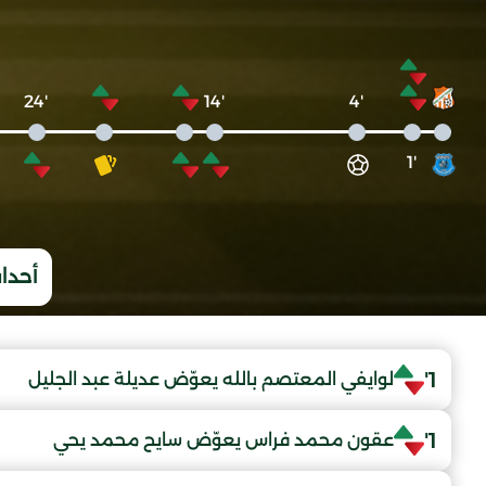
'24
'14
'4
'1
أحداث
1'
لوايفي المعتصم بالله يعوّض عديلة عبد الجليل
1'
عقون محمد فراس يعوّض سايح محمد يحي