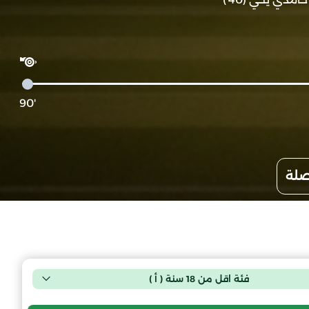
'90
صلة
فئة اقل من 18 سنة ( أ )