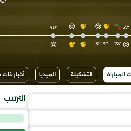
'40
'27
'31
'30
'28
 المباراة
التشكيلة
الميديا
أخبار ذات 
الترتيب