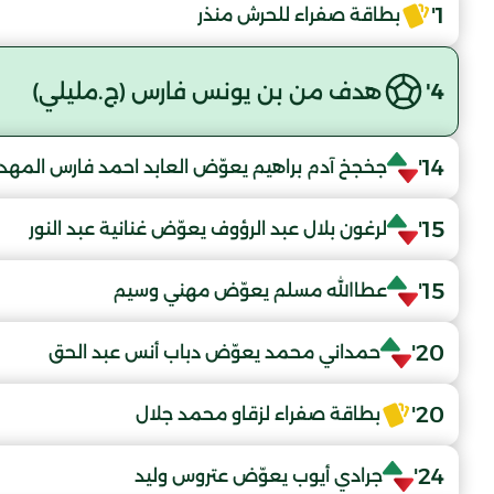
1'
بطاقة صفراء للحرش منذر
4'
هدف من بن يونس فارس (ج.مليلي)
14'
جخجخ آدم براهيم يعوّض العابد احمد فارس المه
15'
لرغون بلال عبد الرؤوف يعوّض غنانية عبد النور
15'
عطاالله مسلم يعوّض مهني وسيم
20'
حمداني محمد يعوّض دباب أنس عبد الحق
20'
بطاقة صفراء لزقاو محمد جلال
24'
جرادي أيوب يعوّض عتروس وليد