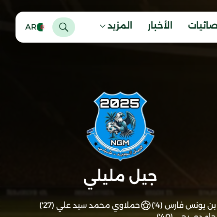
صائيات
الأخبار
المزيد
AR
جيل مليلي
بن يونس فارس (4')
حملاوي محمد سيد علي (27')
حامدي يحي (40')