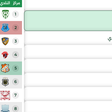
مركز
النادي
1
2
دي
3
4
5
6
7
8