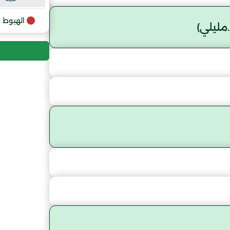
9
الهبوط
ليلي)