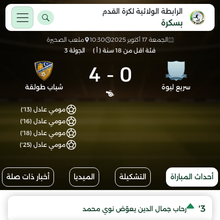
الرابطة الولائية لكرة القدم
بسكرة
الجمعة 17 أكتوبر 2025
10:30
ملعب الصحيرة
فئة اقل من 18 سنة ( أ )
الجولة 3
4
-
0
سريع ليوة
شباب طولقة
مومي عادل (13')
مومي عادل (16')
مومي عادل (18')
مومي عادل (25')
أحداث المباراة
التشكيلة
الميديا
أخبار ذات صلة
3'
رحاب جمال الدين يعوّض نوي محمد