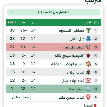
الترتيب
فئة اقل من 18 سنة ( أ )
ل
+/-
النقاط
مركز
النادي
38
+26
14
مستقبل الصحيرة
1
28
+12
14
جيل مليلي
2
27
+10
14
شباب طولقة
3
16
+2
14
اكاديمية سيدي خالد
4
16
0
14
السريع الرياضي فوغالة
5
15
-10
14
شباب أورلال
6
12
-2
14
إتحاد اولاد جلال
7
1
-38
14
سريع ليوة
8
إنسحاب عام
شباب سيدي خالد
9
الهبوط