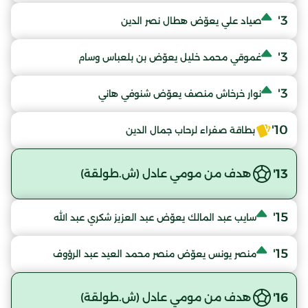
3'
صياد علي يعوّض هطال نصر الدين
3'
غموقي محمد خليل يعوّض بن بلعباس وسام
3'
نوار خرخاش منصف يعوّض شنوفي هاني
10'
بطاقة صفراء لرحاب جمال الدين
13'
هدف من مومي عادل (ش.طولقة)
15'
سايب عبد المالك يعوّض عبد العزيز شكري عبد الله
15'
منصر يونس يعوّض منصر محمد العيد عبد الرؤوف
16'
هدف من مومي عادل (ش.طولقة)