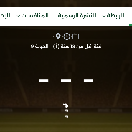
الرابطة
النشرة الرسمية
المنافسات
الإح
-
-
-
فئة اقل من 18 سنة ( أ )
الجولة 9
-
-
-