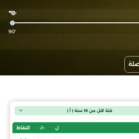
'90
صلة
فئة اقل من 18 سنة ( أ )
ل
+/-
النقاط