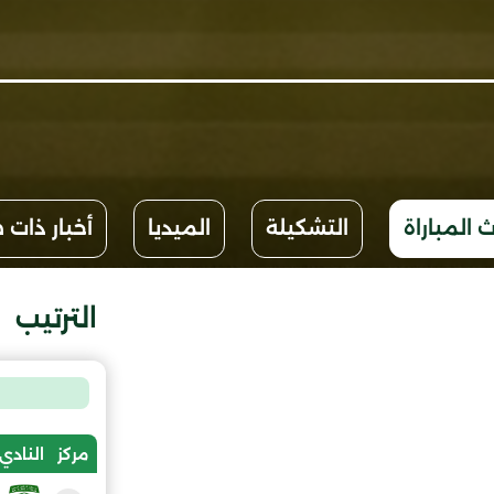
 المباراة
التشكيلة
الميديا
أخبار ذات 
الترتيب
مركز
النادي