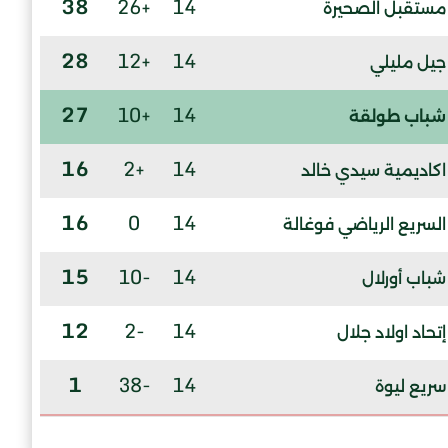
38
+26
14
مستقبل الصحيرة
28
+12
14
جيل مليلي
27
+10
14
شباب طولقة
16
+2
14
اكاديمية سيدي خالد
16
0
14
السريع الرياضي فوغالة
15
-10
14
شباب أورلال
12
-2
14
إتحاد اولاد جلال
1
-38
14
سريع ليوة
إنسحاب عام
شباب سيدي خالد