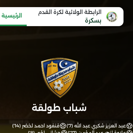
الرابطة الولائية لكرة القدم
الرئيسية
بسكرة
شباب طولقة
عبد العزيز شكري عبد الله (7')
قنفود احمد لخضر (14')
علاوة لزهر عبد المؤمن (27')
حشاني لؤي (8')