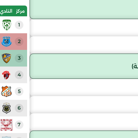
مركز
النادي
1
2
3
)
4
5
6
7