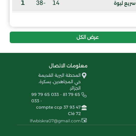
1
-38
14
سريع ليوة
إنسحاب عام
شباب سيدي خالد
عرض الكل
معلومات الاتصال
المحطة البرية القديمة
حي المجاهدين، بسكرة،
الجزائر.
99 79 65 033 - 81 79 65
033 -
compte ccp 37 93 47
Clé 72
lfwbiskra07@gmail.com