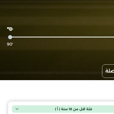
'90
صلة
فئة اقل من 18 سنة ( أ )