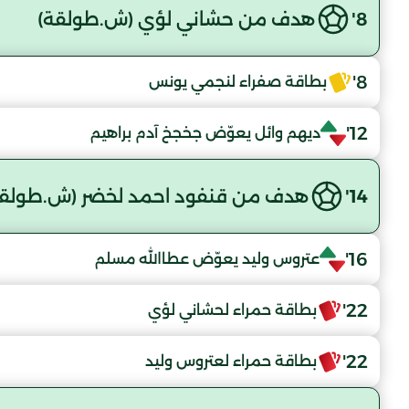
8'
هدف من حشاني لؤي (ش.طولقة)
8'
بطاقة صفراء لنجمي يونس
12'
ديهم وائل يعوّض جخجخ آدم براهيم
14'
هدف من قنفود احمد لخضر (ش.طولقة
16'
عتروس وليد يعوّض عطاالله مسلم
22'
بطاقة حمراء لحشاني لؤي
22'
بطاقة حمراء لعتروس وليد