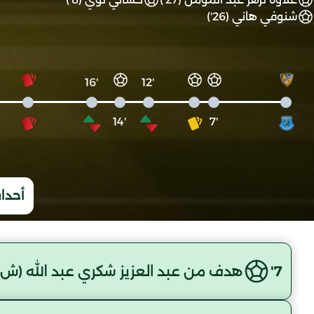
شنوفي هاني (26')
'16
'12
'14
'7
أحداث
7'
هدف من عبد العزيز شكري عبد الله (ش