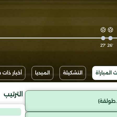
'27
'26
 المباراة
التشكيلة
الميديا
أخبار ذات 
الترتيب
.طولقة)