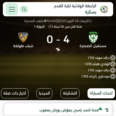
الرابطة الولائية لكرة القدم
بسكرة
الأربعاء 29 أكتوبر 2025
10:00
ملعب الصحيرة
فئة اقل من 18 سنة ( أ )
الجولة 1
0
-
4
مستقبل الصحيرة
شباب طولقة
دراف مهند (10')
الهادي هيثم (20')
دراف مهند (10')
موساوي زكرياء (30')
أحداث المباراة
التشكيلة
الميديا
أخبار ذات صلة
5'
قحة أحمد ياسين يعوّض بورنان يعقوب