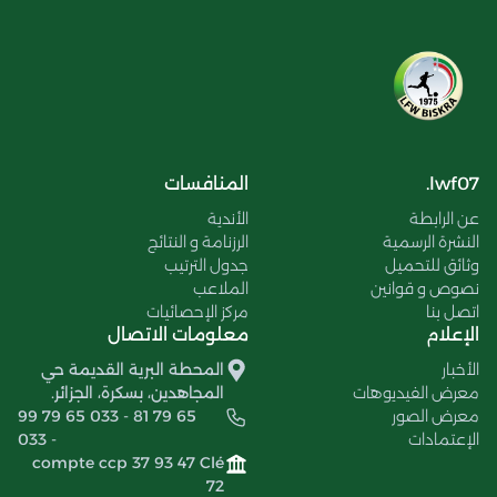
lwf07.
المنافسات
عن الرابطة
الأندية
النشرة الرسمية
الرزنامة و النتائج
وثائق للتحميل
جدول الترتيب
نصوص و قوانين
الملاعب
اتصل بنا
مركز الإحصائيات
الإعلام
معلومات الاتصال
الأخبار
المحطة البرية القديمة حي
معرض الفيديوهات
المجاهدين، بسكرة، الجزائر.
معرض الصور
99 79 65 033 - 81 79 65
الإعتمادات
033 -
compte ccp 37 93 47 Clé
72